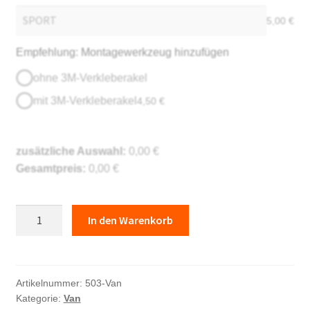
5,00
€
Empfehlung: Montagewerkzeug hinzufügen
ohne 3M-Verkleberakel
mit 3M-Verkleberakel
4,50
€
zusätzliche Auswahl:
0,00
€
Gesamtpreis:
0,00
€
Seitendekor
In den Warenkorb
Aufkleber
Auto
Menge
Artikelnummer:
503-Van
Kategorie:
Van