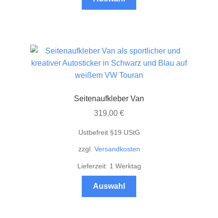
Produkt
weist
mehrere
Varianten
auf.
Die
Optionen
können
Seitenaufkleber Van
auf
319,00
€
der
Produktseite
Ustbefreit §19 UStG
gewählt
zzgl.
Versandkosten
werden
Lieferzeit: 1 Werktag
Dieses
Auswahl
Produkt
weist
mehrere