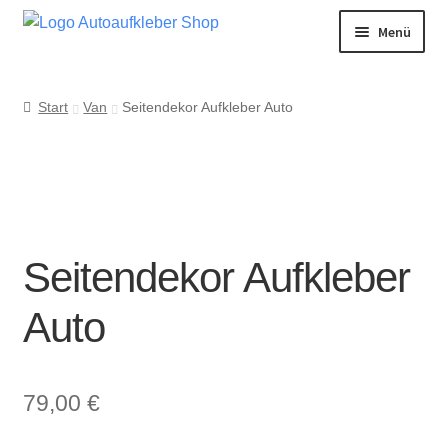
Zur
Zum
Menü
Navigation
Inhalt
Kleinwagen
springen
springen
Kompaktklasse
Start
Van
Seitendekor Aufkleber Auto
Limousine
Kombi
Cabrio
Van
Seitendekor Aufkleber
SUV
Bus
Auto
Extras
Untermenü
öffnen
79,00
€