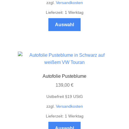
zzgl.
Versandkosten
Lieferzeit: 1 Werktag
Dieses
Auswahl
Produkt
weist
mehrere
Varianten
auf.
Die
Optionen
Autofolie Pusteblume
können
139,00
€
auf
der
Ustbefreit §19 UStG
Produktseite
zzgl.
Versandkosten
gewählt
werden
Lieferzeit: 1 Werktag
Dieses
Auswahl