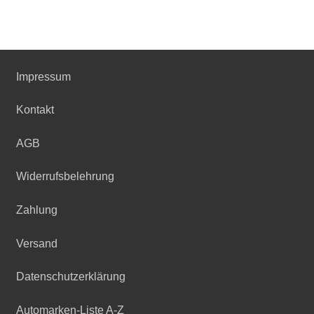
Varianten
auf.
Die
Optionen
Impressum
können
auf
Kontakt
der
Produktseite
AGB
gewählt
werden
Widerrufsbelehrung
Zahlung
Versand
Datenschutzerklärung
Automarken-Liste A-Z