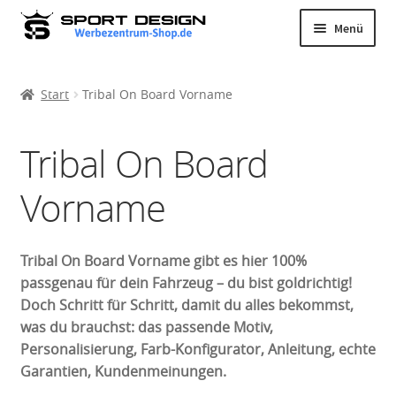
Zur
Zum
Menü
Navigation
Inhalt
Kleinwagen
springen
springen
Kompaktklasse
Start
Tribal On Board Vorname
Limousine
Tribal On Board
Kombi
Cabrio
Vorname
Van
SUV
Tribal On Board Vorname gibt es hier 100%
Bus
passgenau für dein Fahrzeug – du bist goldrichtig!
Extras
Untermenü
Doch Schritt für Schritt, damit du alles bekommst,
öffnen
was du brauchst: das passende Motiv,
Personalisierung, Farb-Konfigurator, Anleitung, echte
Garantien, Kundenmeinungen.