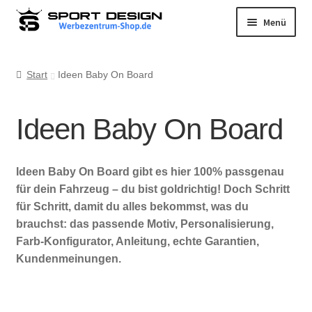
Zur
Zum
Menü
Navigation
Inhalt
Kleinwagen
springen
springen
Kompaktklasse
Start
Ideen Baby On Board
Limousine
Kombi
Ideen Baby On Board
Cabrio
Van
Ideen Baby On Board gibt es hier 100% passgenau
SUV
für dein Fahrzeug – du bist goldrichtig! Doch Schritt
für Schritt, damit du alles bekommst, was du
Bus
brauchst: das passende Motiv, Personalisierung,
Extras
Untermenü
Farb-Konfigurator, Anleitung, echte Garantien,
öffnen
Kundenmeinungen.